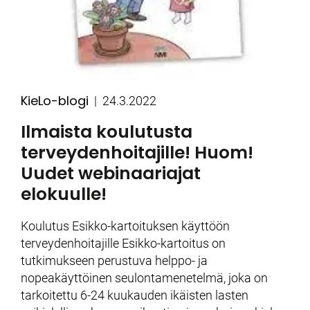
KieLo-blogi
Kategoriat
Julkaistu
24.3.2022
Ilmaista koulutusta
terveydenhoitajille! Huom!
Uudet webinaariajat
elokuulle!
Koulutus Esikko-kartoituksen käyttöön
terveydenhoitajille Esikko-kartoitus on
tutkimukseen perustuva helppo- ja
nopeakäyttöinen seulontamenetelmä, joka on
tarkoitettu 6-24 kuukauden ikäisten lasten