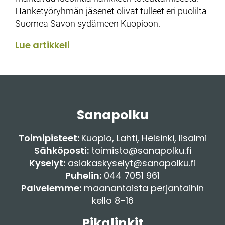
Hanketyöryhmän jäsenet olivat tulleet eri puolilta
Suomea Savon sydämeen Kuopioon.
Lue artikkeli
Sanapolku
Toimipisteet:
Kuopio
,
Lahti
,
Helsinki
,
Iisalmi
Sähköposti:
toimisto@sanapolku.fi
Kyselyt:
asiakaskyselyt@sanapolku.fi
Puhelin:
044 7051 961
Palvelemme:
maanantaista perjantaihin
kello 8–16
Pikalinkit