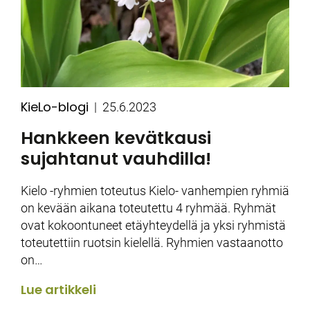
KieLo-blogi
Kategoriat
Julkaistu
25.6.2023
Hankkeen kevätkausi
sujahtanut vauhdilla!
Kielo -ryhmien toteutus Kielo- vanhempien ryhmiä
on kevään aikana toteutettu 4 ryhmää. Ryhmät
ovat kokoontuneet etäyhteydellä ja yksi ryhmistä
toteutettiin ruotsin kielellä. Ryhmien vastaanotto
on…
Lue artikkeli