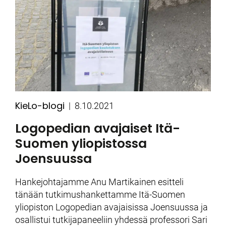
KieLo-blogi
Kategoriat
Julkaistu
8.10.2021
Logopedian avajaiset Itä-
Suomen yliopistossa
Joensuussa
Hankejohtajamme Anu Martikainen esitteli
tänään tutkimushankettamme Itä-Suomen
yliopiston Logopedian avajaisissa Joensuussa ja
osallistui tutkijapaneeliin yhdessä professori Sari