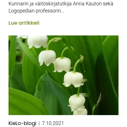
Kunnarin ja väitöskirjatutkija Anna Kauton sekä
Logopedian professorin…
Lue artikkeli
KieLo-blogi
Kategoriat
Julkaistu
7.10.2021