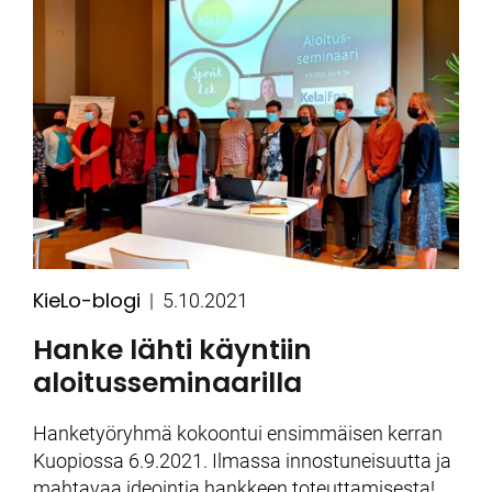
KieLo-blogi
Kategoriat
Julkaistu
5.10.2021
Hanke lähti käyntiin
aloitusseminaarilla
Hanketyöryhmä kokoontui ensimmäisen kerran
Kuopiossa 6.9.2021. Ilmassa innostuneisuutta ja
mahtavaa ideointia hankkeen toteuttamisesta!