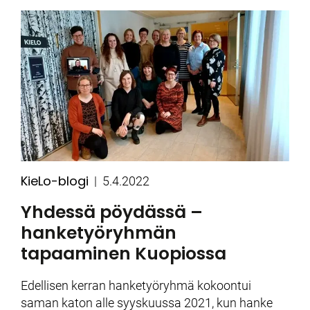
KieLo-blogi
Kategoriat
Julkaistu
5.4.2022
Yhdessä pöydässä –
hanketyöryhmän
tapaaminen Kuopiossa
Edellisen kerran hanketyöryhmä kokoontui
saman katon alle syyskuussa 2021, kun hanke