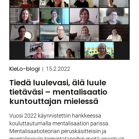
KieLo-blogi
Kategoriat
Julkaistu
15.2.2022
Tiedä luulevasi, älä luule
tietäväsi – mentalisaatio
kuntouttajan mielessä
Vuosi 2022 käynnistettiin hankkeessa
kouluttautumalla mentalisaation parissa.
Mentalisaatioteorian peruskäsitteisiin ja
mentalisoiviin toimintatapoihin meitä opastivat