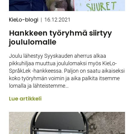
KieLo-blogi
Kategoriat
Julkaistu
16.12.2021
Hankkeen työryhmä siirtyy
joululomalle
Joulu lähestyy Syyskauden aherrus alkaa
pikkuhiljaa muuttua joululomaksi myös KieLo-
SpråkLek -hankkeessa. Paljon on saatu aikaiseksi
koko työryhmän voimin ja aika palkita itsemme
lomalla ja lähteistemme…
Lue artikkeli