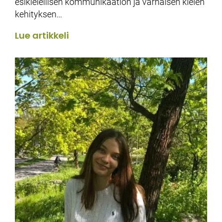
esikielellisen kommunikaation ja varhaisen kielen
kehityksen…
Lue artikkeli