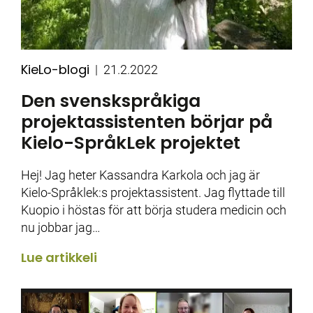
KieLo-blogi
Kategoriat
Julkaistu
21.2.2022
Den svenskspråkiga
projektassistenten börjar på
Kielo-SpråkLek projektet
Hej! Jag heter Kassandra Karkola och jag är
Kielo-Språklek:s projektassistent. Jag flyttade till
Kuopio i höstas för att börja studera medicin och
nu jobbar jag…
Lue artikkeli