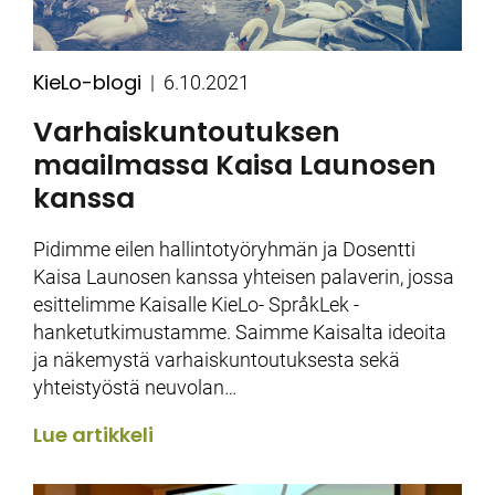
KieLo-blogi
Kategoriat
Julkaistu
6.10.2021
Varhaiskuntoutuksen
maailmassa Kaisa Launosen
kanssa
Pidimme eilen hallintotyöryhmän ja Dosentti
Kaisa Launosen kanssa yhteisen palaverin, jossa
esittelimme Kaisalle KieLo- SpråkLek -
hanketutkimustamme. Saimme Kaisalta ideoita
ja näkemystä varhaiskuntoutuksesta sekä
yhteistyöstä neuvolan…
Lue artikkeli