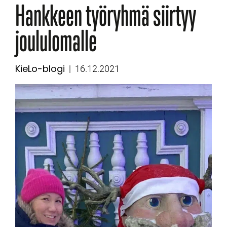
Hankkeen työryhmä siirtyy
joululomalle
KieLo-blogi
Kategoriat
Julkaistu
16.12.2021