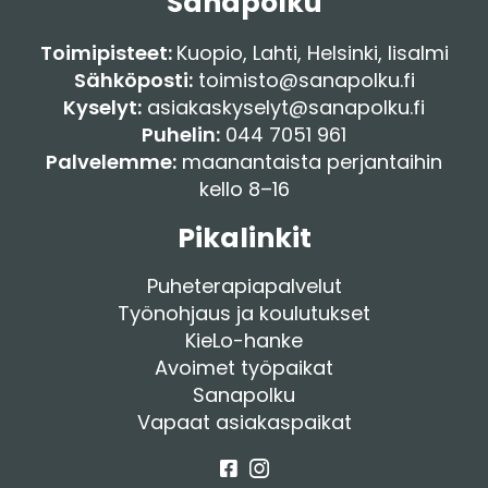
Sanapolku
Toimipisteet:
Kuopio
,
Lahti
,
Helsinki
,
Iisalmi
Sähköposti:
toimisto@sanapolku.fi
Kyselyt:
asiakaskyselyt@sanapolku.fi
Puhelin:
044 7051 961
Palvelemme:
maanantaista perjantaihin
kello 8–16
Pikalinkit
Puheterapiapalvelut
Työnohjaus ja koulutukset
KieLo-hanke
Avoimet työpaikat
Sanapolku
Vapaat asiakaspaikat
Facebook
Instagram