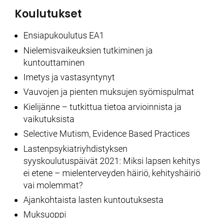
Koulutukset
Ensiapukoulutus EA1
Nielemisvaikeuksien tutkiminen ja
kuntouttaminen
Imetys ja vastasyntynyt
Vauvojen ja pienten muksujen syömispulmat
Kielijänne – tutkittua tietoa arvioinnista ja
vaikutuksista
Selective Mutism, Evidence Based Practices
Lastenpsykiatriyhdistyksen
syyskoulutuspäivät 2021: Miksi lapsen kehitys
ei etene – mielenterveyden häiriö, kehityshäiriö
vai molemmat?
Ajankohtaista lasten kuntoutuksesta
Muksuoppi