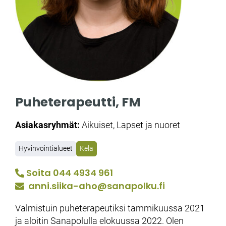
Puheterapeutti, FM
Asiakasryhmät:
Aikuiset, Lapset ja nuoret
Hyvinvointialueet
Kela
Soita 044 4934 961
anni.siika-aho­@sanapolku.fi
Valmistuin puheterapeutiksi tammikuussa 2021
ja aloitin Sanapolulla elokuussa 2022. Olen