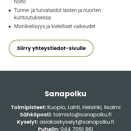
hoito
Tunne- ja turvataidot lasten ja nuorten
kuntoutuksessa
Monikielisyys ja kielelliset vaikeudet
Siirry yhteystiedot-sivulle
Sanapolku
Toimipisteet:
Kuopio
,
Lahti
,
Helsinki
,
Iisalmi
Sähköposti:
toimisto@sanapolku.fi
Kyselyt:
asiakaskyselyt@sanapolku.fi
Puhelin:
044 7051 961