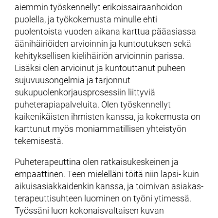
aiemmin työskennellyt erikoissairaanhoidon
puolella, ja työkokemusta minulle ehti
puolentoista vuoden aikana karttua pääasiassa
äänihäiriöiden arvioinnin ja kuntoutuksen sekä
kehityksellisen kielihäiriön arvioinnin parissa.
Lisäksi olen arvioinut ja kuntouttanut puheen
sujuvuusongelmia ja tarjonnut
sukupuolenkorjausprosessiin liittyviä
puheterapiapalveluita. Olen työskennellyt
kaikenikäisten ihmisten kanssa, ja kokemusta on
karttunut myös moniammatillisen yhteistyön
tekemisestä.
Puheterapeuttina olen ratkaisukeskeinen ja
empaattinen. Teen mielelläni töitä niin lapsi- kuin
aikuisasiakkaidenkin kanssa, ja toimivan asiakas-
terapeuttisuhteen luominen on työni ytimessä.
Työssäni luon kokonaisvaltaisen kuvan