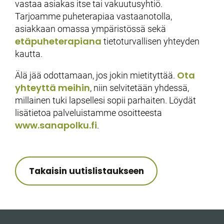
vastaa asiakas itse tai vakuutusyhtiö.
Tarjoamme puheterapiaa vastaanotolla,
asiakkaan omassa ympäristössä sekä
etäpuheterapiana
tietoturvallisen yhteyden
kautta.
Ota
Älä jää odottamaan, jos jokin mietityttää.
yhteyttä meihin
, niin selvitetään yhdessä,
millainen tuki lapsellesi sopii parhaiten. Löydät
lisätietoa palveluistamme osoitteesta
www.sanapolku.fi
.
Takaisin uutislistaukseen