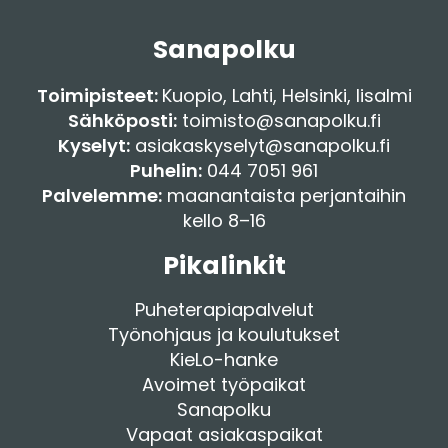
Sanapolku
Toimipisteet:
Kuopio
,
Lahti
,
Helsinki
,
Iisalmi
Sähköposti:
toimisto@sanapolku.fi
Kyselyt:
asiakaskyselyt@sanapolku.fi
Puhelin:
044 7051 961
Palvelemme:
maanantaista perjantaihin
kello 8–16
Pikalinkit
Puheterapiapalvelut
Työnohjaus ja koulutukset
KieLo-hanke
Avoimet työpaikat
Sanapolku
Vapaat asiakaspaikat