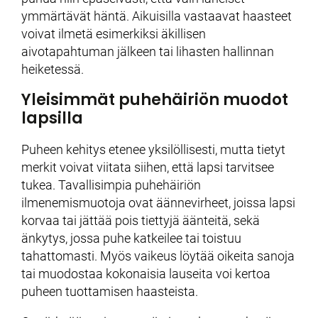
ymmärtävät häntä. Aikuisilla vastaavat haasteet
voivat ilmetä esimerkiksi äkillisen
aivotapahtuman jälkeen tai lihasten hallinnan
heiketessä.
Yleisimmät puhehäiriön muodot
lapsilla
Puheen kehitys etenee yksilöllisesti, mutta tietyt
merkit voivat viitata siihen, että lapsi tarvitsee
tukea. Tavallisimpia puhehäiriön
ilmenemismuotoja ovat äännevirheet, joissa lapsi
korvaa tai jättää pois tiettyjä äänteitä, sekä
änkytys, jossa puhe katkeilee tai toistuu
tahattomasti. Myös vaikeus löytää oikeita sanoja
tai muodostaa kokonaisia lauseita voi kertoa
puheen tuottamisen haasteista.