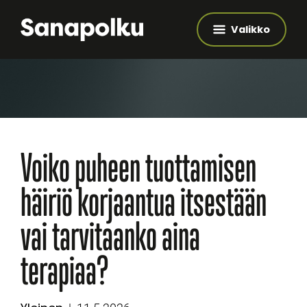
Valikko
Voiko puheen tuottamisen
häiriö korjaantua itsestään
vai tarvitaanko aina
terapiaa?