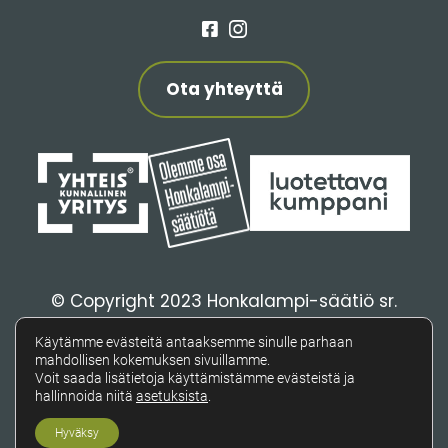
Facebook
Instagram
Ota yhteyttä
© Copyright 2023 Honkalampi-säätiö sr.
Tietosuojaseloste
Käytämme evästeitä antaaksemme sinulle parhaan
Saavutettavuusseloste
mahdollisen kokemuksen sivuillamme.
Voit saada lisätietoja käyttämistämme evästeistä ja
hallinnoida niitä
asetuksista
.
Hyväksy