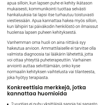
apua silloin, kun lapsen puhe ei kehity ikätason
mukaisesti, kommunikointi tuottaa selvästi
hankaluuksia tai lapsi itse turhautuu toistuvasti
viestiessään. Apua kannattaa hakea myös silloin,
kun lähipiiri tai päiväkodin henkilöstö on ilmaissut
huolensa lapsen puheen kehityksestä.
Vanhemman oma huoli on aina riittävä syy
hakeutua arvioon. Ammattilaiselle ei tarvitse olla
valmista diagnoosia tai lääkärin lähetettä, jotta
voi ottaa yhteyttä puheterapeuttiin. Varhainen
arviointi auttaa selvittämään, onko kyse
normaalin kehityksen vaihtelusta vai tilanteesta,
joka hyötyy terapiasta.
Konkreettisia merkkejä, jotka
kannattaa huomioida
2-vuotias ei puhu yksittäisiä sanoja tai sanasto