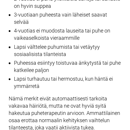
on hyvin suppea
3-vuotiaan puheesta vain läheiset saavat
selvää
4-vuotias ei muodosta lauseita tai puhe on
vaikeaselkoista vieraammille
Lapsi välttelee puhumista tai vetäytyy
sosiaalisista tilanteista
Puheessa esiintyy toistuvaa änkytystä tai puhe
katkeilee paljon
Lapsi turhautuu tai hermostuu, kun häntä ei
ymmärretä
Nämä merkit eivät automaattisesti tarkoita
vakavaa häiriötä, mutta ne ovat hyviä syitä
hakeutua puheterapeutin arvioon. Ammattilainen
osaa erottaa normaalin kehityksen vaihtelun
tilanteesta, joka vaatii aktiivista tukea.