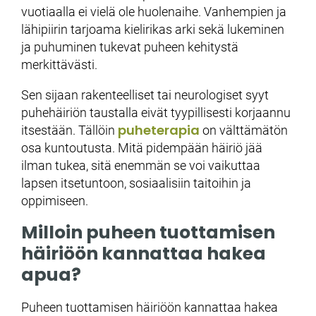
vuotiaalla ei vielä ole huolenaihe. Vanhempien ja
lähipiirin tarjoama kielirikas arki sekä lukeminen
ja puhuminen tukevat puheen kehitystä
merkittävästi.
Sen sijaan rakenteelliset tai neurologiset syyt
puhehäiriön taustalla eivät tyypillisesti korjaannu
puheterapia
itsestään. Tällöin
on välttämätön
osa kuntoutusta. Mitä pidempään häiriö jää
ilman tukea, sitä enemmän se voi vaikuttaa
lapsen itsetuntoon, sosiaalisiin taitoihin ja
oppimiseen.
Milloin puheen tuottamisen
häiriöön kannattaa hakea
apua?
Puheen tuottamisen häiriöön kannattaa hakea