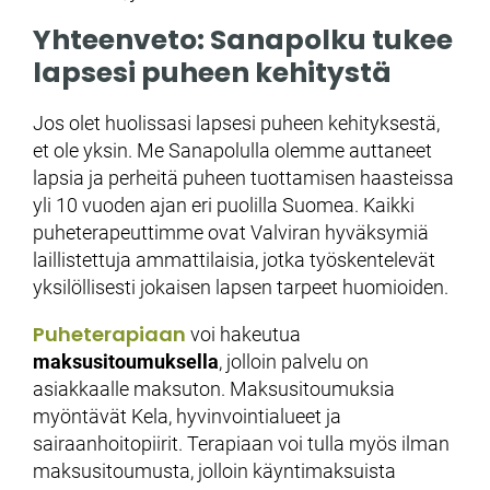
Yhteenveto: Sanapolku tukee
lapsesi puheen kehitystä
Jos olet huolissasi lapsesi puheen kehityksestä,
et ole yksin. Me Sanapolulla olemme auttaneet
lapsia ja perheitä puheen tuottamisen haasteissa
yli 10 vuoden ajan eri puolilla Suomea. Kaikki
puheterapeuttimme ovat Valviran hyväksymiä
laillistettuja ammattilaisia, jotka työskentelevät
yksilöllisesti jokaisen lapsen tarpeet huomioiden.
Puheterapiaan
voi hakeutua
maksusitoumuksella
, jolloin palvelu on
asiakkaalle maksuton. Maksusitoumuksia
myöntävät Kela, hyvinvointialueet ja
sairaanhoitopiirit. Terapiaan voi tulla myös ilman
maksusitoumusta, jolloin käyntimaksuista