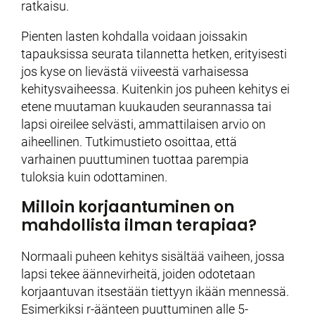
ratkaisu.
Pienten lasten kohdalla voidaan joissakin
tapauksissa seurata tilannetta hetken, erityisesti
jos kyse on lievästä viiveestä varhaisessa
kehitysvaiheessa. Kuitenkin jos puheen kehitys ei
etene muutaman kuukauden seurannassa tai
lapsi oireilee selvästi, ammattilaisen arvio on
aiheellinen. Tutkimustieto osoittaa, että
varhainen puuttuminen tuottaa parempia
tuloksia kuin odottaminen.
Milloin korjaantuminen on
mahdollista ilman terapiaa?
Normaali puheen kehitys sisältää vaiheen, jossa
lapsi tekee äännevirheitä, joiden odotetaan
korjaantuvan itsestään tiettyyn ikään mennessä.
Esimerkiksi r-äänteen puuttuminen alle 5-