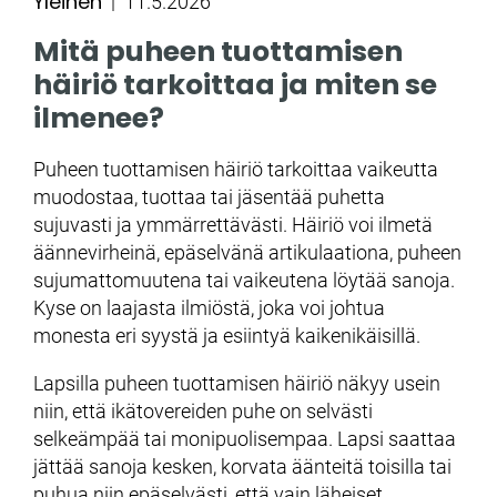
Yleinen
Kategoriat
Julkaistu
11.5.2026
Mitä puheen tuottamisen
häiriö tarkoittaa ja miten se
ilmenee?
Puheen tuottamisen häiriö tarkoittaa vaikeutta
muodostaa, tuottaa tai jäsentää puhetta
sujuvasti ja ymmärrettävästi. Häiriö voi ilmetä
äännevirheinä, epäselvänä artikulaationa, puheen
sujumattomuutena tai vaikeutena löytää sanoja.
Kyse on laajasta ilmiöstä, joka voi johtua
monesta eri syystä ja esiintyä kaikenikäisillä.
Lapsilla puheen tuottamisen häiriö näkyy usein
niin, että ikätovereiden puhe on selvästi
selkeämpää tai monipuolisempaa. Lapsi saattaa
jättää sanoja kesken, korvata äänteitä toisilla tai
puhua niin epäselvästi, että vain läheiset