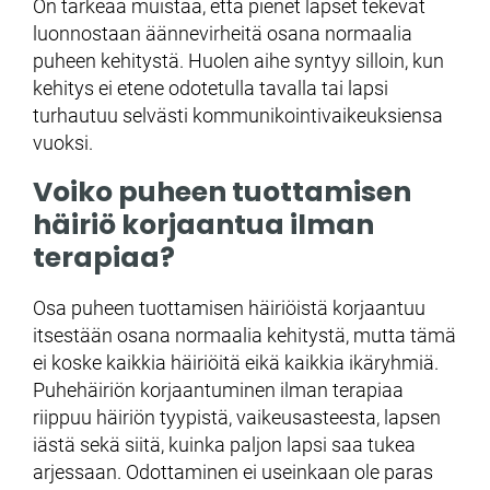
On tärkeää muistaa, että pienet lapset tekevät
luonnostaan äännevirheitä osana normaalia
puheen kehitystä. Huolen aihe syntyy silloin, kun
kehitys ei etene odotetulla tavalla tai lapsi
turhautuu selvästi kommunikointivaikeuksiensa
vuoksi.
Voiko puheen tuottamisen
häiriö korjaantua ilman
terapiaa?
Osa puheen tuottamisen häiriöistä korjaantuu
itsestään osana normaalia kehitystä, mutta tämä
ei koske kaikkia häiriöitä eikä kaikkia ikäryhmiä.
Puhehäiriön korjaantuminen ilman terapiaa
riippuu häiriön tyypistä, vaikeusasteesta, lapsen
iästä sekä siitä, kuinka paljon lapsi saa tukea
arjessaan. Odottaminen ei useinkaan ole paras