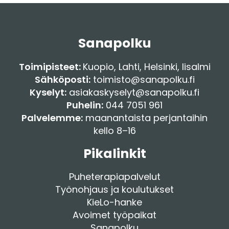
Sanapolku
Toimipisteet:
Kuopio
,
Lahti
,
Helsinki
,
Iisalmi
Sähköposti:
toimisto@sanapolku.fi
Kyselyt:
asiakaskyselyt@sanapolku.fi
Puhelin:
044 7051 961
Palvelemme:
maanantaista perjantaihin
kello 8–16
Pikalinkit
Puheterapiapalvelut
Työnohjaus ja koulutukset
KieLo-hanke
Avoimet työpaikat
Sanapolku