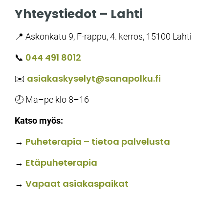
Yhteystiedot – Lahti
📍 Askonkatu 9, F-rappu, 4. kerros, 15100 Lahti
044 491 8012
📞
asiakaskyselyt@sanapolku.fi
✉️
🕗 Ma–pe klo 8–16
Katso myös:
Puheterapia – tietoa palvelusta
→
Etäpuheterapia
→
Vapaat asiakaspaikat
→