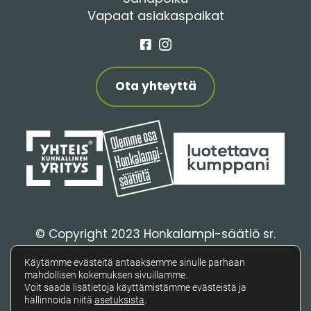
Vapaat asiakaspaikat
Facebook
Instagram
Ota yhteyttä
© Copyright 2023 Honkalampi-säätiö sr.
Tietosuojaseloste
Käytämme evästeitä antaaksemme sinulle parhaan
Saavutettavuusseloste
mahdollisen kokemuksen sivuillamme.
Voit saada lisätietoja käyttämistämme evästeistä ja
hallinnoida niitä
asetuksista
.