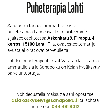
Puheterapia Lahti
Sanapolku tarjoaa ammattitaitoista
puheterapiaa Lahdessa. Toimipisteemme
sijaitsee osoitteessa
Askonkatu 9, F-rappu, 4.
kerros, 15100 Lahti
. Tilat ovat esteettömät, ja
avustajakoirat ovat tervetulleita.
Lahden puheterapeutit ovat Valviran laillistamia
ammattilaisia ja Sanapolku on Kelan hyväksytty
palveluntuottaja.
Voit tiedustella maksutta sähköpostitse
asiakaskyselyt­@sanapolku.fi
tai soittaa
044 491 8012
numeroon