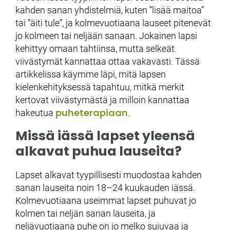
kahden sanan yhdistelmiä, kuten ”lisää maitoa”
tai ”äiti tule”, ja kolmevuotiaana lauseet pitenevät
jo kolmeen tai neljään sanaan. Jokainen lapsi
kehittyy omaan tahtiinsa, mutta selkeät
viivästymät kannattaa ottaa vakavasti. Tässä
artikkelissa käymme läpi, mitä lapsen
kielenkehityksessä tapahtuu, mitkä merkit
kertovat viivästymästä ja milloin kannattaa
puheterapiaan
hakeutua
.
Missä iässä lapset yleensä
alkavat puhua lauseita?
Lapset alkavat tyypillisesti muodostaa kahden
sanan lauseita noin 18–24 kuukauden iässä.
Kolmevuotiaana useimmat lapset puhuvat jo
kolmen tai neljän sanan lauseita, ja
neljävuotiaana puhe on jo melko sujuvaa ja