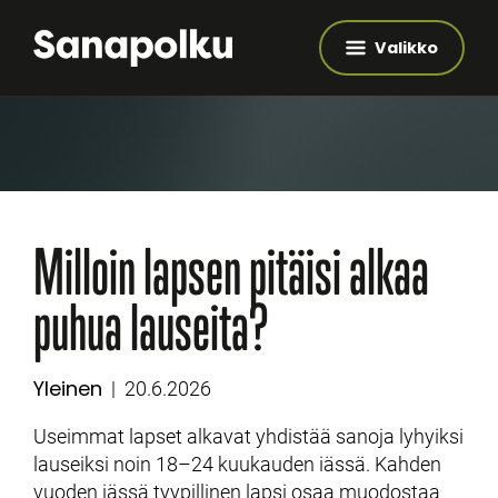
Valikko
Milloin lapsen pitäisi alkaa
puhua lauseita?
Yleinen
Kategoriat
Julkaistu
20.6.2026
Useimmat lapset alkavat yhdistää sanoja lyhyiksi
lauseiksi noin 18–24 kuukauden iässä. Kahden
vuoden iässä tyypillinen lapsi osaa muodostaa