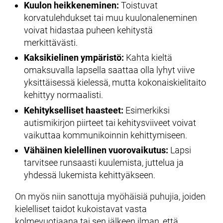
Kuulon heikkeneminen:
Toistuvat
korvatulehdukset tai muu kuulonaleneminen
voivat hidastaa puheen kehitystä
merkittävästi.
Kaksikielinen ympäristö:
Kahta kieltä
omaksuvalla lapsella saattaa olla lyhyt viive
yksittäisessä kielessä, mutta kokonaiskielitaito
kehittyy normaalisti.
Kehitykselliset haasteet:
Esimerkiksi
autismikirjon piirteet tai kehitysviiveet voivat
vaikuttaa kommunikoinnin kehittymiseen.
Vähäinen kielellinen vuorovaikutus:
Lapsi
tarvitsee runsaasti kuulemista, juttelua ja
yhdessä lukemista kehittyäkseen.
On myös niin sanottuja myöhäisiä puhujia, joiden
kielelliset taidot kukoistavat vasta
kolmevuotiaana tai sen jälkeen ilman, että