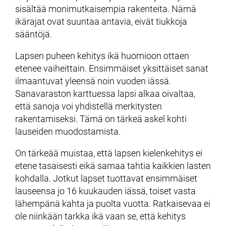
sisältää monimutkaisempia rakenteita. Nämä
ikärajat ovat suuntaa antavia, eivät tiukkoja
sääntöjä.
Lapsen puheen kehitys ikä huomioon ottaen
etenee vaiheittain. Ensimmäiset yksittäiset sanat
ilmaantuvat yleensä noin vuoden iässä.
Sanavaraston karttuessa lapsi alkaa oivaltaa,
että sanoja voi yhdistellä merkitysten
rakentamiseksi. Tämä on tärkeä askel kohti
lauseiden muodostamista.
On tärkeää muistaa, että lapsen kielenkehitys ei
etene tasaisesti eikä samaa tahtia kaikkien lasten
kohdalla. Jotkut lapset tuottavat ensimmäiset
lauseensa jo 16 kuukauden iässä, toiset vasta
lähempänä kahta ja puolta vuotta. Ratkaisevaa ei
ole niinkään tarkka ikä vaan se, että kehitys