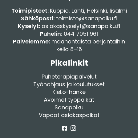
Toimipisteet:
Kuopio
,
Lahti
,
Helsinki
,
Iisalmi
Sähköposti:
toimisto@sanapolku.fi
Kyselyt:
asiakaskyselyt@sanapolku.fi
Puhelin:
044 7051 961
Palvelemme:
maanantaista perjantaihin
kello 8–16
Pikalinkit
Puheterapiapalvelut
Työnohjaus ja koulutukset
KieLo-hanke
Avoimet työpaikat
Sanapolku
Vapaat asiakaspaikat
Facebook
Instagram