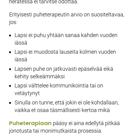
herätessä ei tarvitse odottaa.
Erityisesti puheterapeutin arvio on suositeltavaa,
jos:
Lapsi ei puhu yhtään sanaa kahden vuoden
iässä
Lapsi ei muodosta lauseita kolmen vuoden
iässä
Lapsen puhe on jatkuvasti epäselvää eikä
kehity selkeämmäksi
Lapsi välttelee kommunikointia tai on
vetäytynyt
Sinulla on tunne, että jokin ei ole kohdallaan,
vaikka et osaa täsmällisesti kertoa mikä
Puheterapiaan
pääsy ei aina edellytä pitkää
jonotusta tai monimutkaista prosessia.