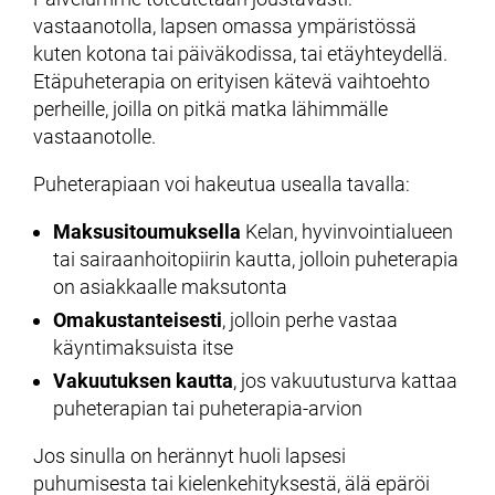
vastaanotolla, lapsen omassa ympäristössä
kuten kotona tai päiväkodissa, tai etäyhteydellä.
Etäpuheterapia on erityisen kätevä vaihtoehto
perheille, joilla on pitkä matka lähimmälle
vastaanotolle.
Puheterapiaan voi hakeutua usealla tavalla:
Maksusitoumuksella
Kelan, hyvinvointialueen
tai sairaanhoitopiirin kautta, jolloin puheterapia
on asiakkaalle maksutonta
Omakustanteisesti
, jolloin perhe vastaa
käyntimaksuista itse
Vakuutuksen kautta
, jos vakuutusturva kattaa
puheterapian tai puheterapia-arvion
Jos sinulla on herännyt huoli lapsesi
puhumisesta tai kielenkehityksestä, älä epäröi