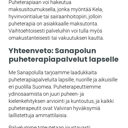
Puheterapiaan voi hakeutua
maksusitoumuksella, jonka myöntää Kela,
hyvinvointialue tai sairaanhoitopiiri, jolloin
puheterapia on asiakkaalle maksutonta.
Vaihtoehtoisesti palveluihin voi tulla myös
omakustanteisesti tai vakuutuksen kautta.
Yhteenveto: Sanapolun
puheterapiapalvelut lapselle
Me Sanapolulla tarjoamme laadukkaita
puheterapiapalveluita lapsille, nuorille ja aikuisille
eri puolilla Suomea. Puheterapeuttiemme
ydinosaamista on juuri puheen- ja
kielenkehityksen arviointi ja kuntoutus, ja kaikki
puheterapeutit ovat Valviran hyväksymiä
laillistettuja ammattilaisia.
Palvelumme toteutetaan joustavasti: