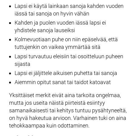
Lapsi ei käytä lainkaan sanoja kahden vuoden
iässä tai sanoja on hyvin vähän
Kahden ja puolen vuoden iässä lapsi ei
yhdistele sanoja lauseiksi
Kolmevuotiaan puhe on niin epäselvää, että
tuttujenkin on vaikea ymmärtää sitä
Lapsi turvautuu eleisiin tai osoitteluun puheen
sijasta
Lapsi ei jäljittele aikuisen puhetta tai sanoja
Aiemmin opitut sanat tai taidot katoavat
Yksittäiset merkit eivät aina tarkoita ongelmaa,
mutta jos useita näistä piirteistä esiintyy
samanaikaisesti tai kehitys tuntuu pysähtyneeltä,
on hyvä hakeutua arvioon. Varhainen tuki on aina
tehokkaampaa kuin odottaminen.