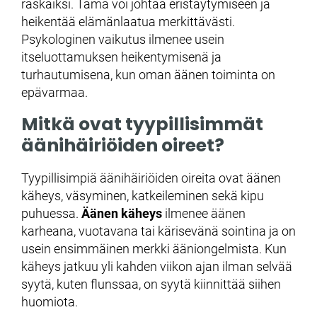
raskaiksi. Tämä voi johtaa eristäytymiseen ja
heikentää elämänlaatua merkittävästi.
Psykologinen vaikutus ilmenee usein
itseluottamuksen heikentymisenä ja
turhautumisena, kun oman äänen toiminta on
epävarmaa.
Mitkä ovat tyypillisimmät
äänihäiriöiden oireet?
Tyypillisimpiä äänihäiriöiden oireita ovat äänen
käheys, väsyminen, katkeileminen sekä kipu
puhuessa.
Äänen käheys
ilmenee äänen
karheana, vuotavana tai kärisevänä sointina ja on
usein ensimmäinen merkki ääniongelmista. Kun
käheys jatkuu yli kahden viikon ajan ilman selvää
syytä, kuten flunssaa, on syytä kiinnittää siihen
huomiota.