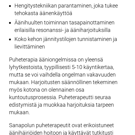
Hengitystekniikan parantaminen, joka tukee
tehokasta äänenkäyttöä
Äänihuulten toiminnan tasapainottaminen
erilaisilla resonanssi- ja ääniharjoituksilla
Koko kehon jännitystilojen tunnistaminen ja
lievittäminen
Puheterapia ääniongelmissa on yleensä
lyhytkestoista, tyypillisesti 5-10 käyntikertaa,
mutta se voi vaihdella ongelman vakavuuden
mukaan. Harjoitusten säännöllinen tekeminen
myös kotona on olennainen osa
kuntoutusprosessia. Puheterapeutti seuraa
edistymistä ja muokkaa harjoituksia tarpeen
mukaan.
Sanapolun puheterapeutit ovat erikoistuneet
äänihäiriöiden hoitoon ja käyttävät tutkitusti