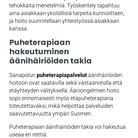
tehokkaita menetelmiä. Työskentely tapahtuu
aina asiakkaan yksilöllisiä tarpeita kunnioittaen,
ja hoito suunnitellaan yhteistyössä asiakkaan
kanssa.
Puheterapiaan
hakeutuminen
äänihäiriöiden takia
Sanapolun
puheterapiapalvelut
äänihäiriöiden
hoitoon ovat saatavilla sekä vastaanotolla että
etäyhteyden välityksellä. Ääniongelmien hoito
sopii erinomaisesti myös etäpuheterapiana
toteutettavaksi, mikä helpottaa palveluiden
saavutettavuutta ympäri Suomen.
Puheterapiaan äänihäiriöiden takia voi hakeutua
useaa eri reittiä: