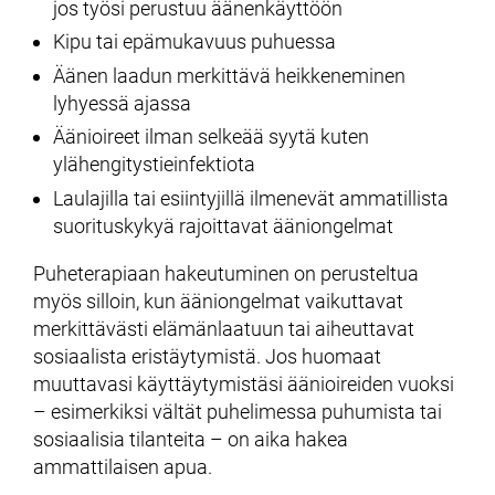
jos työsi perustuu äänenkäyttöön
Kipu tai epämukavuus puhuessa
Äänen laadun merkittävä heikkeneminen
lyhyessä ajassa
Äänioireet ilman selkeää syytä kuten
ylähengitystieinfektiota
Laulajilla tai esiintyjillä ilmenevät ammatillista
suorituskykyä rajoittavat ääniongelmat
Puheterapiaan hakeutuminen on perusteltua
myös silloin, kun ääniongelmat vaikuttavat
merkittävästi elämänlaatuun tai aiheuttavat
sosiaalista eristäytymistä. Jos huomaat
muuttavasi käyttäytymistäsi äänioireiden vuoksi
– esimerkiksi vältät puhelimessa puhumista tai
sosiaalisia tilanteita – on aika hakea
ammattilaisen apua.