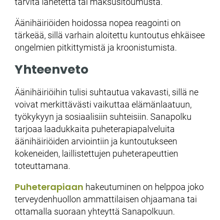
tarvita lähetettä tai maksusitoumusta.
Äänihäiriöiden hoidossa nopea reagointi on
tärkeää, sillä varhain aloitettu kuntoutus ehkäisee
ongelmien pitkittymistä ja kroonistumista.
Yhteenveto
Äänihäiriöihin tulisi suhtautua vakavasti, sillä ne
voivat merkittävästi vaikuttaa elämänlaatuun,
työkykyyn ja sosiaalisiin suhteisiin. Sanapolku
tarjoaa laadukkaita puheterapiapalveluita
äänihäiriöiden arviointiin ja kuntoutukseen
kokeneiden, laillistettujen puheterapeuttien
toteuttamana.
Puheterapiaan
hakeutuminen on helppoa joko
terveydenhuollon ammattilaisen ohjaamana tai
ottamalla suoraan yhteyttä Sanapolkuun.