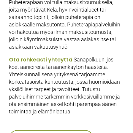
Puheterapiaan voi tulla maksusitoumuksella,
joita myöntävät Kela, hyvinvointialueet tai
sairaanhoitopiirit, jolloin puheterapia on
asiakkaalle maksutonta. Puheterapiapalveluihin
voi hakeutua myös ilman maksusitoumusta,
jolloin käyntimaksuista vastaa asiakas itse tai
asiakkaan vakuutusyhtiö.
Ota rohkeasti yhteyttä
Sanapolkuun, jos
koet äänioireita tai äänenkäytön haasteita.
Yhteiskunnallisena yrityksenä tarjoamme
korkeatasoista kuntoutusta, jossa huomioidaan
yksilölliset tarpeet ja tavoitteet. Tutustu
palveluihimme tarkemmin verkkosivuillamme ja
ota ensimmäinen askel kohti parempaa äänen
toimintaa ja elämänlaatua.