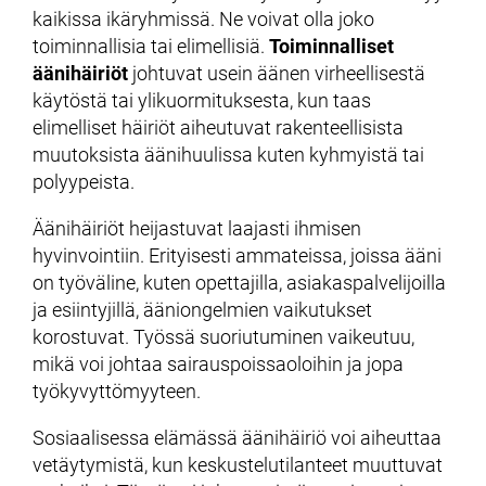
kaikissa ikäryhmissä. Ne voivat olla joko
toiminnallisia tai elimellisiä.
Toiminnalliset
äänihäiriöt
johtuvat usein äänen virheellisestä
käytöstä tai ylikuormituksesta, kun taas
elimelliset häiriöt aiheutuvat rakenteellisista
muutoksista äänihuulissa kuten kyhmyistä tai
polyypeista.
Äänihäiriöt heijastuvat laajasti ihmisen
hyvinvointiin. Erityisesti ammateissa, joissa ääni
on työväline, kuten opettajilla, asiakaspalvelijoilla
ja esiintyjillä, ääniongelmien vaikutukset
korostuvat. Työssä suoriutuminen vaikeutuu,
mikä voi johtaa sairauspoissaoloihin ja jopa
työkyvyttömyyteen.
Sosiaalisessa elämässä äänihäiriö voi aiheuttaa
vetäytymistä, kun keskustelutilanteet muuttuvat