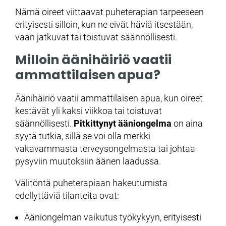
Nämä oireet viittaavat puheterapian tarpeeseen
erityisesti silloin, kun ne eivät häviä itsestään,
vaan jatkuvat tai toistuvat säännöllisesti.
Milloin äänihäiriö vaatii
ammattilaisen apua?
Äänihäiriö vaatii ammattilaisen apua, kun oireet
kestävät yli kaksi viikkoa tai toistuvat
säännöllisesti.
Pitkittynyt ääniongelma
on aina
syytä tutkia, sillä se voi olla merkki
vakavammasta terveysongelmasta tai johtaa
pysyviin muutoksiin äänen laadussa.
Välitöntä puheterapiaan hakeutumista
edellyttäviä tilanteita ovat:
Ääniongelman vaikutus työkykyyn, erityisesti