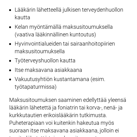
Lääkärin lähetteellä julkisen terveydenhuollon
kautta
Kelan myöntämällä maksusitoumuksella
(vaativa lääkinnällinen kuntoutus)
Hyvinvointialueiden tai sairaanhoitopiirien
maksusitoumuksella
Työterveyshuollon kautta
Itse maksavana asiakkaana
Vakuutusyhtiön kustantamana (esim.
työtapaturmissa)
Maksusitoumuksen saaminen edellyttää yleensä
lääkärin lähetettä ja foniatrin tai korva-, nenä- ja
kurkkutautien erikoislääkärin tutkimusta.
Puheterapiaan voi kuitenkin hakeutua myös
suoraan itse maksavana asiakkaana, jolloin ei