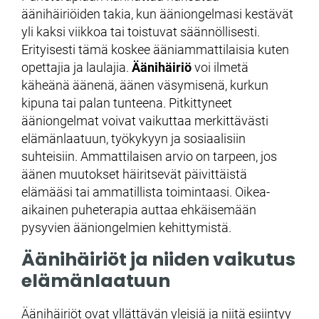
äänihäiriöiden takia, kun ääniongelmasi kestävät
yli kaksi viikkoa tai toistuvat säännöllisesti.
Erityisesti tämä koskee ääniammattilaisia kuten
opettajia ja laulajia.
Äänihäiriö
voi ilmetä
käheänä äänenä, äänen väsymisenä, kurkun
kipuna tai palan tunteena. Pitkittyneet
ääniongelmat voivat vaikuttaa merkittävästi
elämänlaatuun, työkykyyn ja sosiaalisiin
suhteisiin. Ammattilaisen arvio on tarpeen, jos
äänen muutokset häiritsevät päivittäistä
elämääsi tai ammatillista toimintaasi. Oikea-
aikainen puheterapia auttaa ehkäisemään
pysyvien ääniongelmien kehittymistä.
Äänihäiriöt ja niiden vaikutus
elämänlaatuun
Äänihäiriöt ovat yllättävän yleisiä ja niitä esiintyy