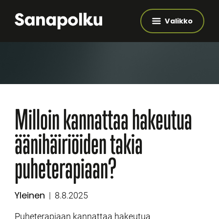
Valikko
Milloin kannattaa hakeutua
äänihäiriöiden takia
puheterapiaan?
Yleinen
Kategoriat
Julkaistu
8.8.2025
Puheterapiaan kannattaa hakeutua