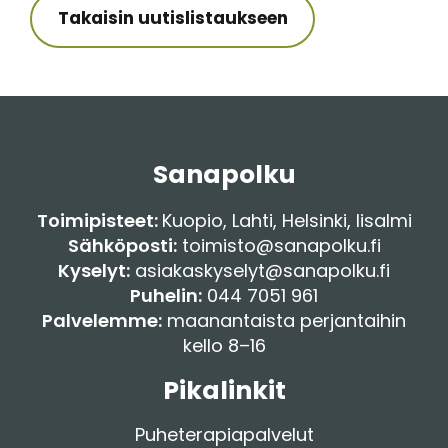
Takaisin uutislistaukseen
Sanapolku
Toimipisteet:
Kuopio
,
Lahti
,
Helsinki
,
Iisalmi
Sähköposti:
toimisto@sanapolku.fi
Kyselyt:
asiakaskyselyt@sanapolku.fi
Puhelin:
044 7051 961
Palvelemme:
maanantaista perjantaihin
kello 8–16
Pikalinkit
Puheterapiapalvelut